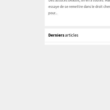
Des astuces beauté, on en a toutes. Ma
essaye de se remettre dans le droit chem
pour...
Derniers
articles