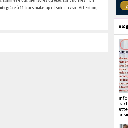
is sommes-nous bien sûres qu'elles sont bonnes ? On
in grâce à 11 trucs make-up et soin en vrac. Attention,
Blo
Info
part
atte
busi