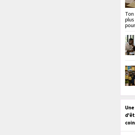
Ton 
plus
pou
Une
d'êt
coin