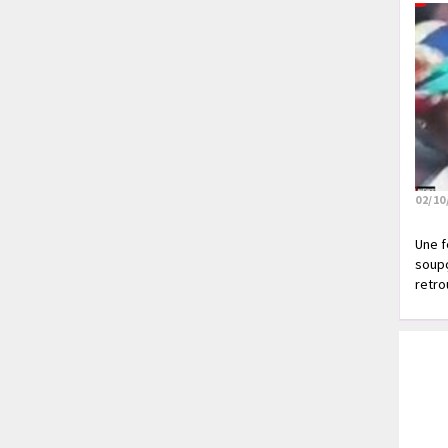
02/10
Une f
soupç
retrou