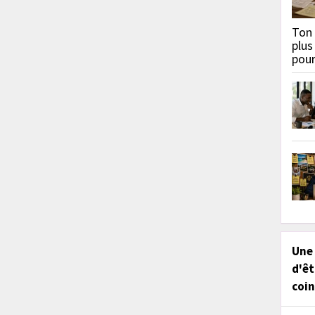
Ton 
plus
pou
Une
d'êt
coin