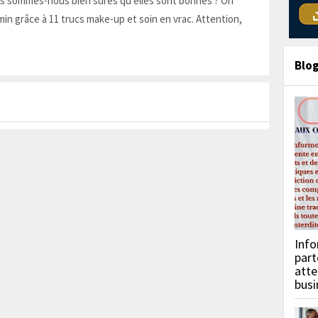
is sommes-nous bien sûres qu'elles sont bonnes ? On
in grâce à 11 trucs make-up et soin en vrac. Attention,
Blo
Info
part
atte
busi