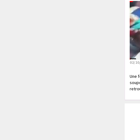
02/10
Une f
soupç
retrou