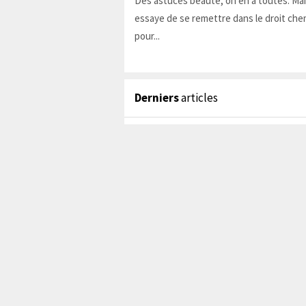
Des astuces beauté, on en a toutes. Ma
essaye de se remettre dans le droit chem
pour...
Derniers
articles