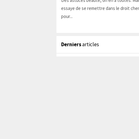
Des astuces beauté, on en a toutes. Ma
essaye de se remettre dans le droit chem
pour...
Derniers
articles