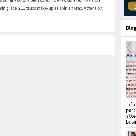
is sommes-nous bien sûres qu'elles sont bonnes ? On
in grâce à 11 trucs make-up et soin en vrac. Attention,
Blo
Info
part
atte
busi