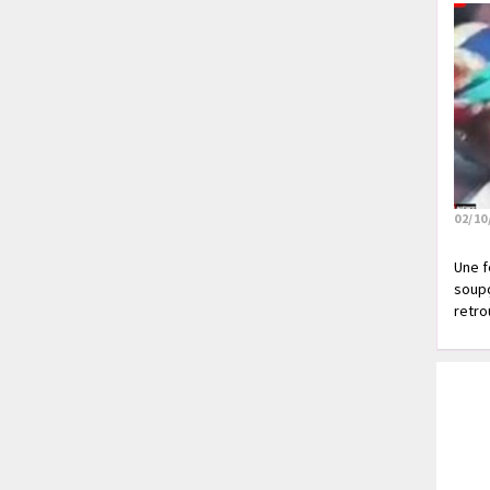
02/10
Une f
soupç
retrou