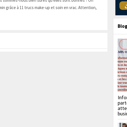
is sommes-nous bien sûres qu'elles sont bonnes ? On
in grâce à 11 trucs make-up et soin en vrac. Attention,
Blo
Info
part
atte
busi