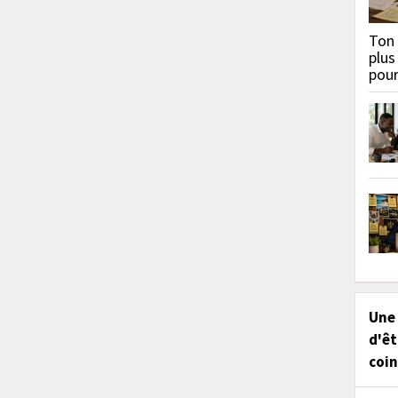
Ton 
plus
pou
Une
d'êt
coin