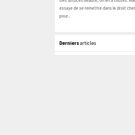
Des astuces beauté, on en a toutes. Ma
essaye de se remettre dans le droit chem
pour...
Derniers
articles