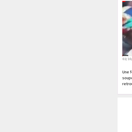
02/10
Une f
soupç
retrou