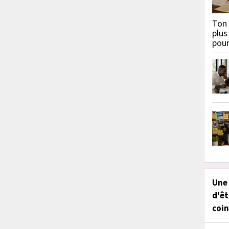
Ton 
plus
pou
Une
d'êt
coin