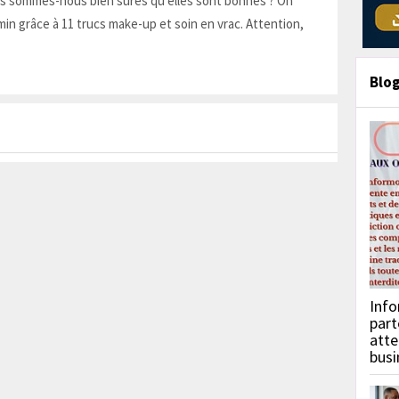
is sommes-nous bien sûres qu'elles sont bonnes ? On
in grâce à 11 trucs make-up et soin en vrac. Attention,
Blo
Info
part
atte
busi