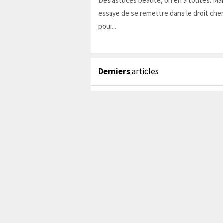
Des astuces beauté, on en a toutes. Ma
essaye de se remettre dans le droit chem
pour...
Derniers
articles