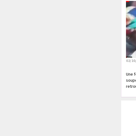
02/10
Une f
soupç
retrou