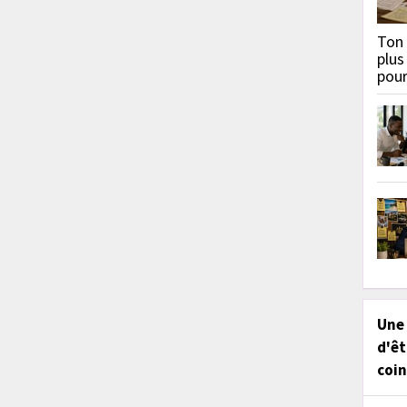
Ton 
plus
pou
Une
d'êt
coin