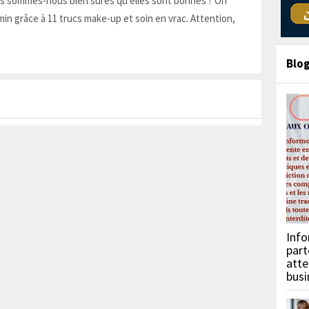
is sommes-nous bien sûres qu'elles sont bonnes ? On
in grâce à 11 trucs make-up et soin en vrac. Attention,
Blo
Info
part
atte
busi