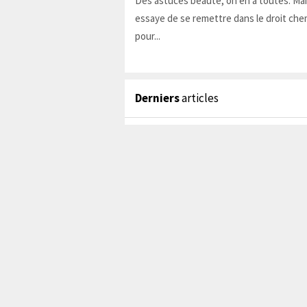
Des astuces beauté, on en a toutes. Ma
essaye de se remettre dans le droit chem
pour...
Derniers
articles