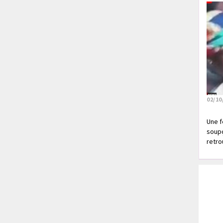
02/10
Une f
soupç
retrou