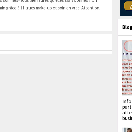
is sommes-nous bien sûres qu'elles sont bonnes ? On
in grâce à 11 trucs make-up et soin en vrac. Attention,
Blo
Info
part
atte
busi