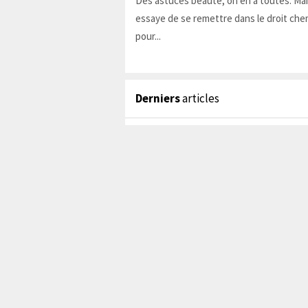
Des astuces beauté, on en a toutes. Ma
essaye de se remettre dans le droit chem
pour...
Derniers
articles