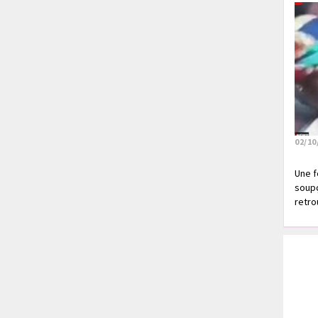
02/10
Une f
soupç
retrou