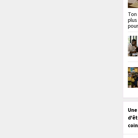
Ton 
plus
pou
Une
d'êt
coin