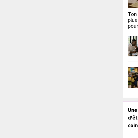
Ton 
plus
pou
Une
d'êt
coin