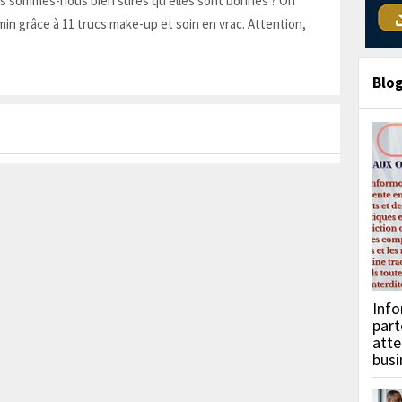
is sommes-nous bien sûres qu'elles sont bonnes ? On
in grâce à 11 trucs make-up et soin en vrac. Attention,
Blo
Info
part
atte
busi