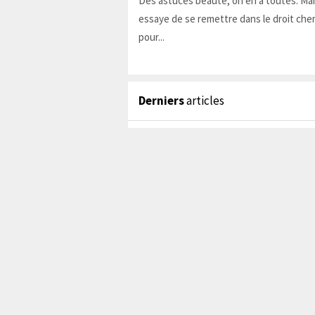
Des astuces beauté, on en a toutes. Ma
essaye de se remettre dans le droit chem
pour...
Derniers
articles