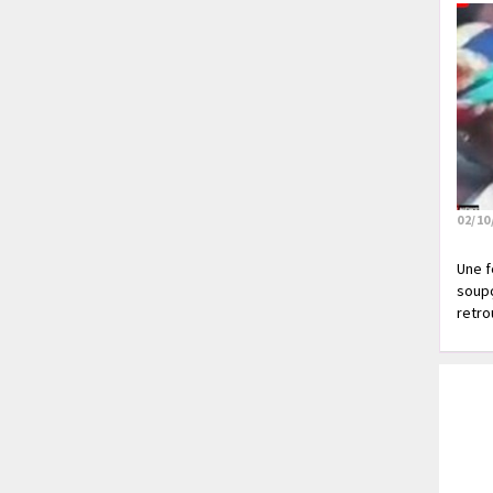
02/10
Une f
soupç
retrou