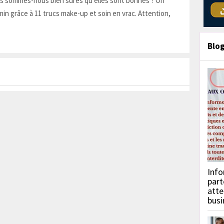
is sommes-nous bien sûres qu'elles sont bonnes ? On
in grâce à 11 trucs make-up et soin en vrac. Attention,
Blo
Info
part
atte
busi