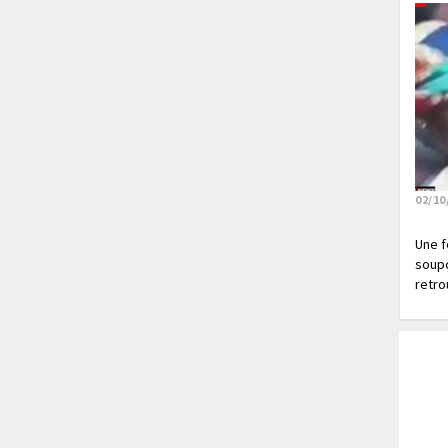
02/10
Une f
soupç
retrou