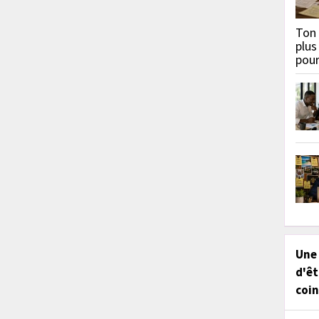
Ton 
plus
pou
Une
d'êt
coin