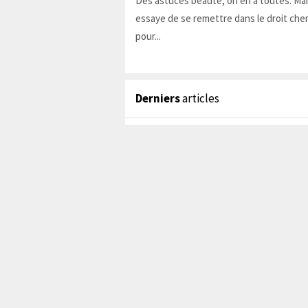
Des astuces beauté, on en a toutes. Ma
essaye de se remettre dans le droit chem
pour...
Derniers
articles