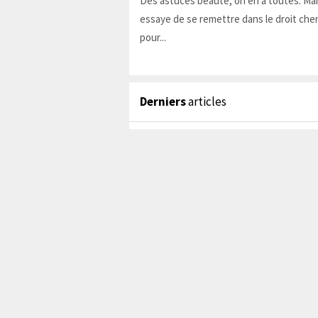
Des astuces beauté, on en a toutes. Ma
essaye de se remettre dans le droit chem
pour...
Derniers
articles