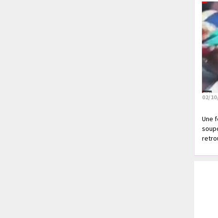
02/10
Une f
soupç
retrou