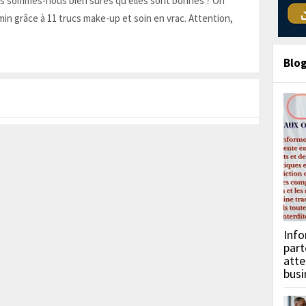
is sommes-nous bien sûres qu'elles sont bonnes ? On
in grâce à 11 trucs make-up et soin en vrac. Attention,
Blo
Info
part
atte
busi