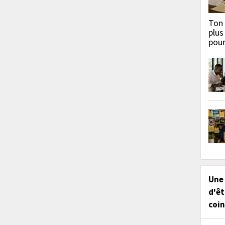
Ton 
plus
pou
Une
d'êt
coin