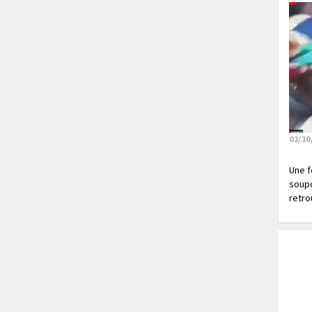
02/10
Une f
soupç
retrou