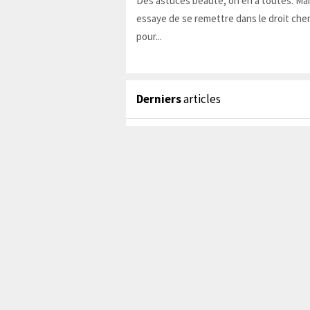
Des astuces beauté, on en a toutes. Ma
essaye de se remettre dans le droit chem
pour...
Derniers
articles