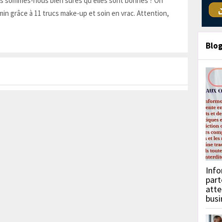
is sommes-nous bien sûres qu'elles sont bonnes ? On
in grâce à 11 trucs make-up et soin en vrac. Attention,
Blo
Info
part
atte
busi