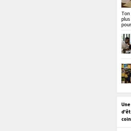
Ton 
plus
pou
Une
d'êt
coin