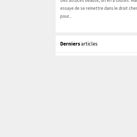
Des astuces beauté, on en a toutes. Ma
essaye de se remettre dans le droit chem
pour...
Derniers
articles