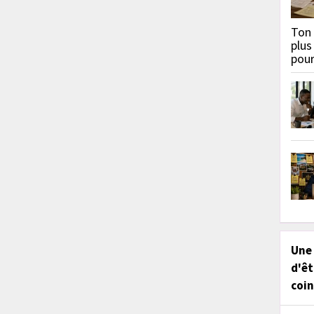
Ton 
plus
pou
Une
d'êt
coin