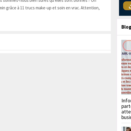
is sommes-nous bien sûres qu'elles sont bonnes ? On
in grâce à 11 trucs make-up et soin en vrac. Attention,
Blo
Info
part
atte
busi