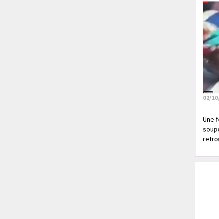
02/10
Une f
soupç
retrou