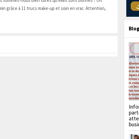
is sommes-nous bien sûres qu'elles sont bonnes ? On
in grâce à 11 trucs make-up et soin en vrac. Attention,
Blo
Info
part
atte
busi