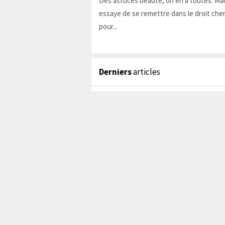
Des astuces beauté, on en a toutes. Ma
essaye de se remettre dans le droit chem
pour...
Derniers
articles