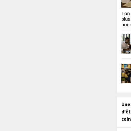
Ton 
plus
pou
Une
d'êt
coin