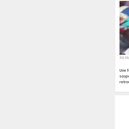
02/10
Une f
soupç
retrou