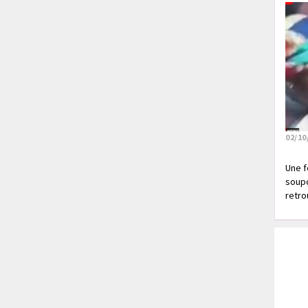
02/10
Une f
soupç
retrou