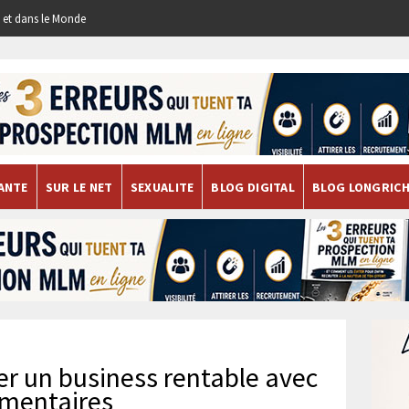
re et dans le Monde
ANTE
SUR LE NET
SEXUALITE
BLOG DIGITAL
BLOG LONGRIC
er un business rentable avec
imentaires