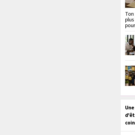
Ton 
plus
pou
Une
d'êt
coin