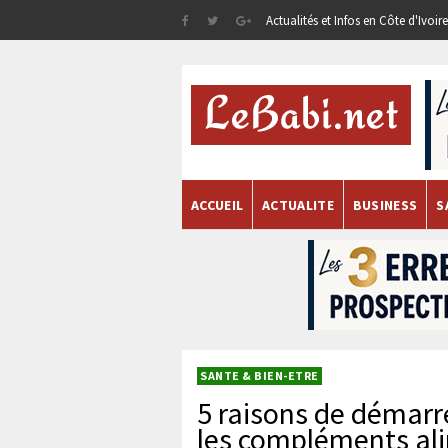
Actualités et Infos en Côte d'Ivoi
ACCUEIL
ACTUALITE
BUSINESS
S
SANTE & BIEN-ETRE
5 raisons de démarr
les compléments al