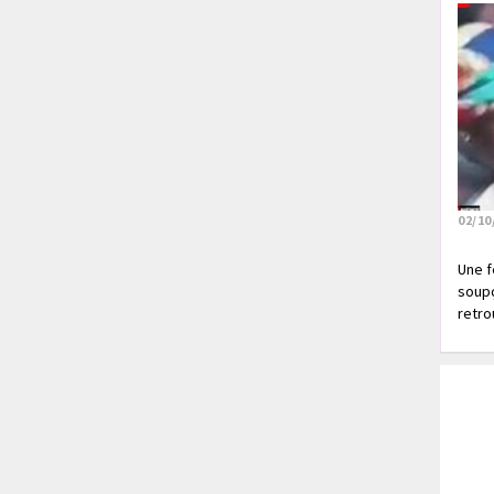
02/10
Une f
soupç
retrou