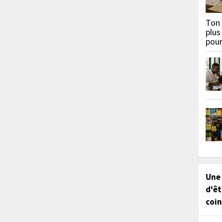
Ton 
plus
pou
Une
d'êt
coin