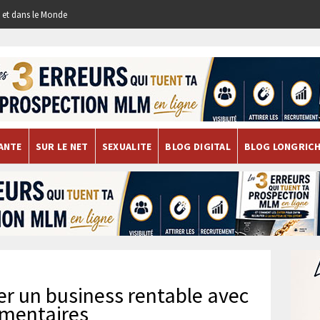
re et dans le Monde
ANTE
SUR LE NET
SEXUALITE
BLOG DIGITAL
BLOG LONGRIC
er un business rentable avec
imentaires