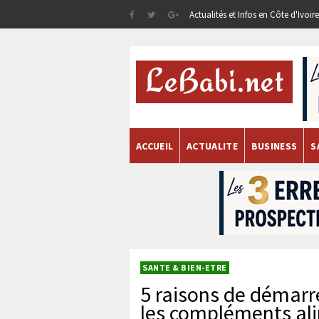
Actualités et Infos en Côte d'Ivoi
ACCUEIL
ACTUALITE
BUSINESS
S
SANTE & BIEN-ETRE
5 raisons de démarr
les compléments al