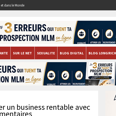
re et dans le Monde
ANTE
SUR LE NET
SEXUALITE
BLOG DIGITAL
BLOG LONGRIC
er un business rentable avec
imentaires