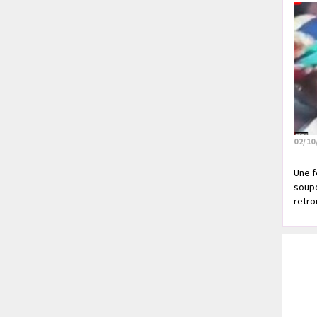
02/10
Une f
soupç
retrou