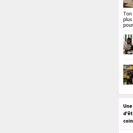
Ton 
plus
pou
Une
d'êt
coin