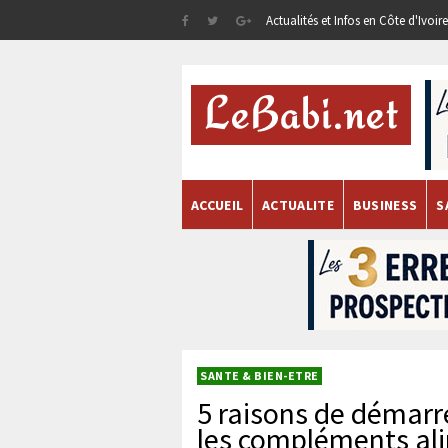
Actualités et Infos en Côte d'Ivoi
ACCUEIL
ACTUALITE
BUSINESS
S
SANTE & BIEN-ETRE
5 raisons de démarr
les compléments al