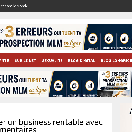
re et dans le Monde
ANTE
SUR LE NET
SEXUALITE
BLOG DIGITAL
BLOG LONGRIC
er un business rentable avec
imentaires