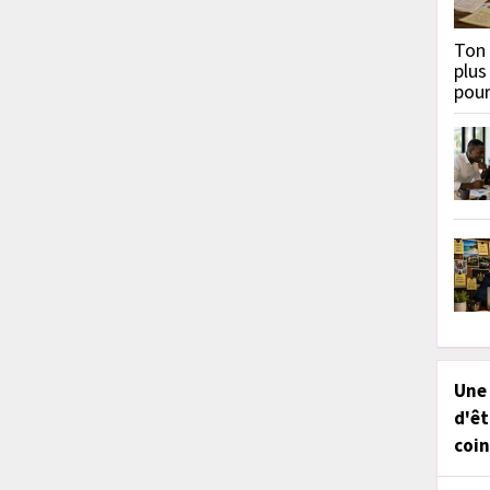
Ton 
plus
pou
Une
d'êt
coin