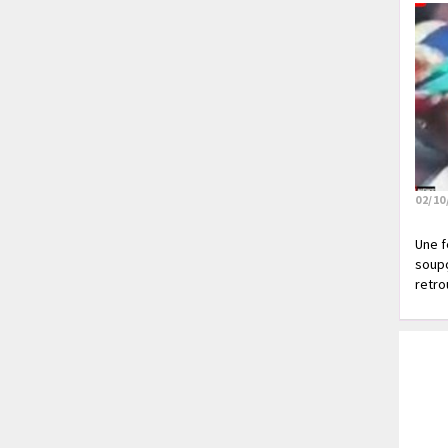
02/10
Une f
soupç
retrou