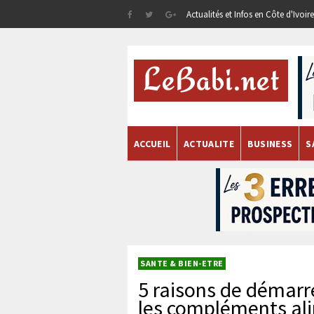
Actualités et Infos en Côte d'Ivoi
ACCUEIL
ACTUALITE
BUSINESS
S
SANTE & BIEN-ETRE
5 raisons de démarr
les compléments al