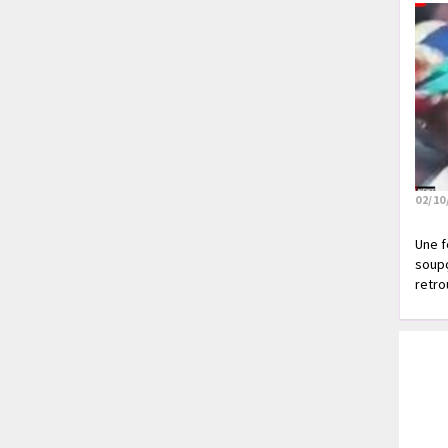
02/10
Une f
soupç
retrou