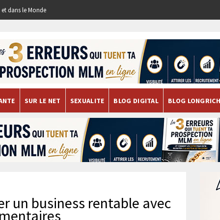
re et dans le Monde
ANTE
SUR LE NET
SEXUALITE
BLOG DIGITAL
BLOG LONGRIC
er un business rentable avec
imentaires