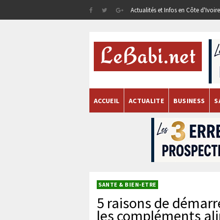
Actualités et Infos en Côte d'Ivoi
ACCUEIL
ACTUALITE
BUSINESS
S
SANTE & BIEN-ETRE
5 raisons de démarr
les compléments al