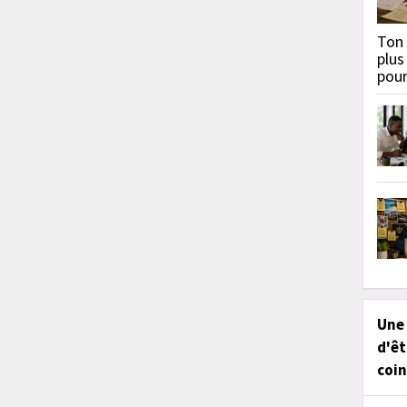
Ton 
plus
pou
Une
d'êt
coin