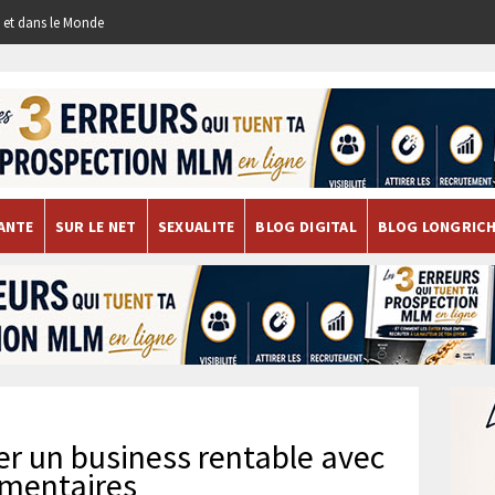
re et dans le Monde
ANTE
SUR LE NET
SEXUALITE
BLOG DIGITAL
BLOG LONGRIC
er un business rentable avec
imentaires