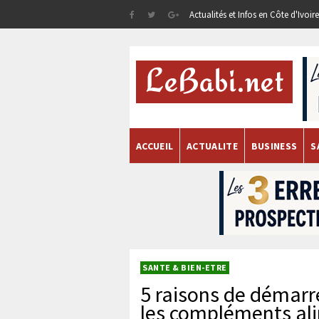
Actualités et Infos en Côte d'Ivoi
ACCUEIL
ACTUALITE
BUSINESS
S
SANTE & BIEN-ETRE
5 raisons de démarr
les compléments al