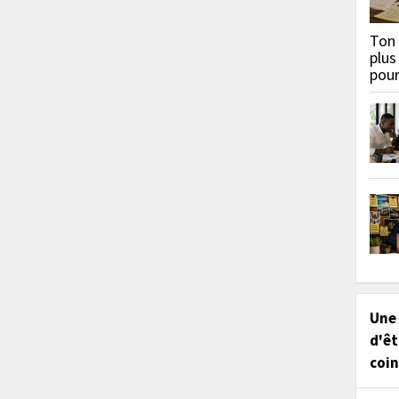
Ton 
plus
pou
Une
d'êt
coin