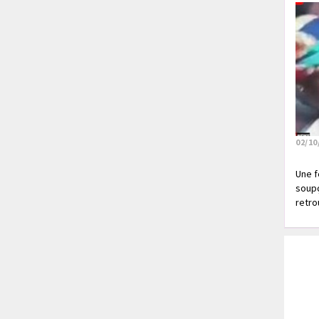
02/10
Une f
soupç
retrou