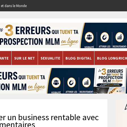
re et dans le Monde
ANTE
SUR LE NET
SEXUALITE
BLOG DIGITAL
BLOG LONGRIC
er un business rentable avec
imentaires