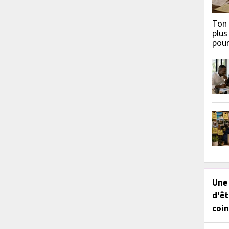
Ton 
plus
pou
Une
d'êt
coin