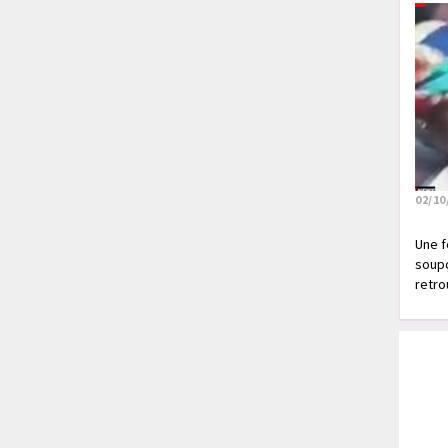
02/10
Une f
soupç
retrou