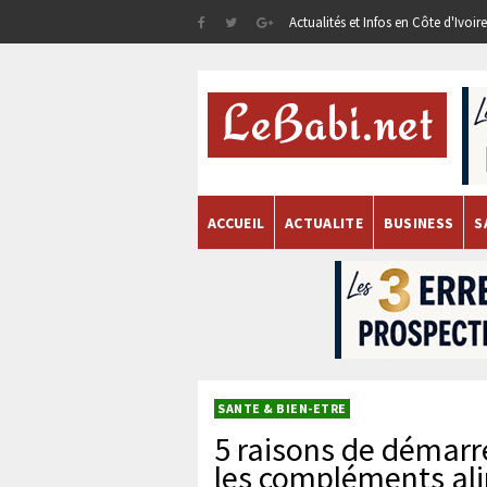
Actualités et Infos en Côte d'Ivoi
ACCUEIL
ACTUALITE
BUSINESS
S
SANTE & BIEN-ETRE
5 raisons de démarr
les compléments al