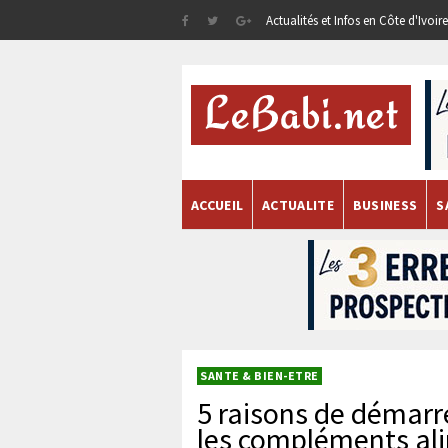
Actualités et Infos en Côte d'Ivoi
ACCUEIL
ACTUALITE
BUSINESS
S
SANTE & BIEN-ETRE
5 raisons de démarr
les compléments al