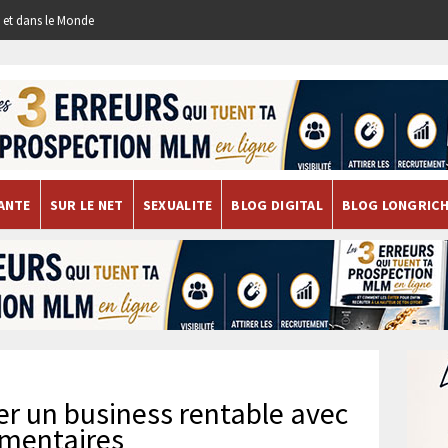
re et dans le Monde
ANTE
SUR LE NET
SEXUALITE
BLOG DIGITAL
BLOG LONGRIC
er un business rentable avec
imentaires