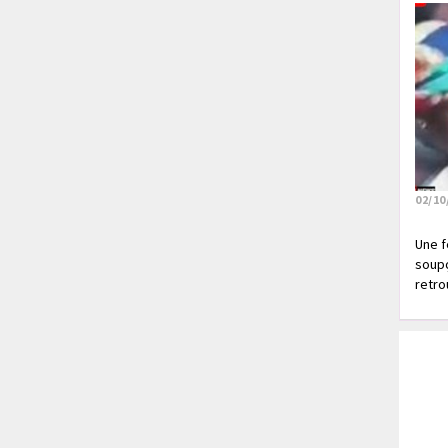
02/10
Une f
soupç
retrou