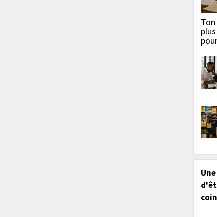
Ton 
plus
pou
Une
d'êt
coin