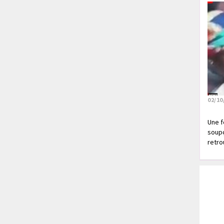
02/10
Une f
soupç
retrou