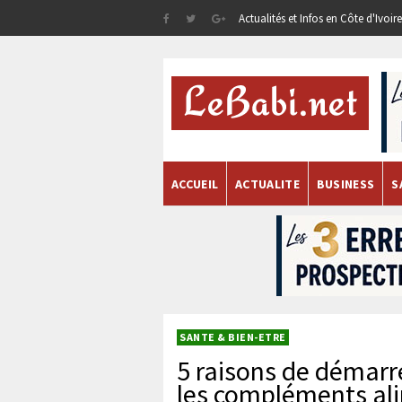
Actualités et Infos en Côte d'Ivoi
ACCUEIL
ACTUALITE
BUSINESS
S
SANTE & BIEN-ETRE
5 raisons de démarr
les compléments al