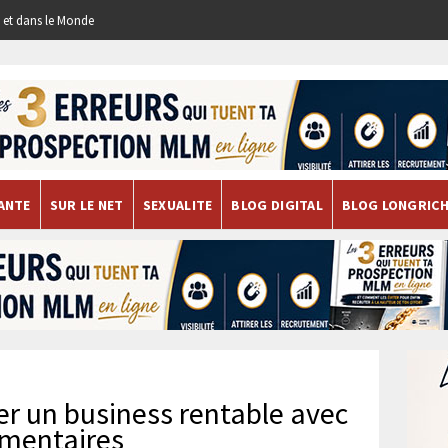
re et dans le Monde
ANTE
SUR LE NET
SEXUALITE
BLOG DIGITAL
BLOG LONGRIC
er un business rentable avec
imentaires