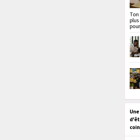
Ton 
plus
pou
Une
d'êt
coin