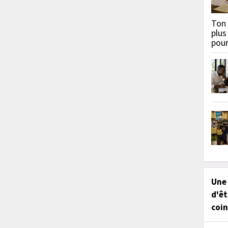
Ton 
plus
pou
Une
d'êt
coin