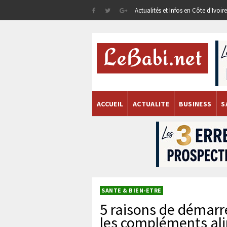
Actualités et Infos en Côte d'Ivoi
ACCUEIL
ACTUALITE
BUSINESS
S
SANTE & BIEN-ETRE
5 raisons de démarr
les compléments al