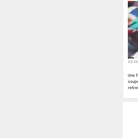
02/10
Une f
soupç
retrou