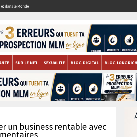
re et dans le Monde
ANTE
SUR LE NET
SEXUALITE
BLOG DIGITAL
BLOG LONGRIC
er un business rentable avec
imentaires