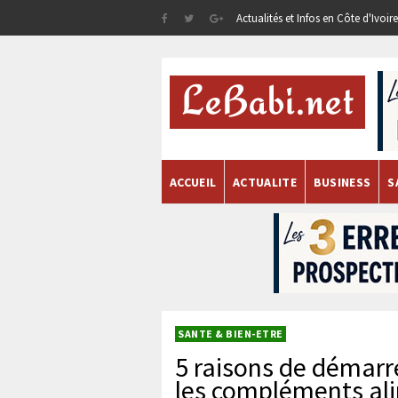
Actualités et Infos en Côte d'Ivoi
ACCUEIL
ACTUALITE
BUSINESS
S
SANTE & BIEN-ETRE
5 raisons de démarr
les compléments al