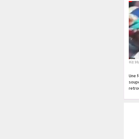
02/10
Une f
soupç
retrou