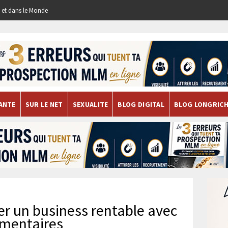
re et dans le Monde
ANTE
SUR LE NET
SEXUALITE
BLOG DIGITAL
BLOG LONGRIC
er un business rentable avec
imentaires