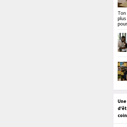
Ton 
plus
pou
Une
d'êt
coin