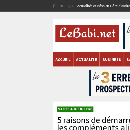
Actualités et Infos en Côte d'Ivoi
ACCUEIL
ACTUALITE
BUSINESS
S
SANTE & BIEN-ETRE
5 raisons de démarr
les compléments al