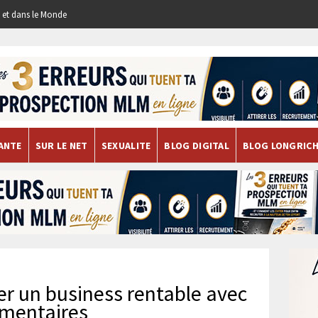
re et dans le Monde
ANTE
SUR LE NET
SEXUALITE
BLOG DIGITAL
BLOG LONGRIC
er un business rentable avec
imentaires