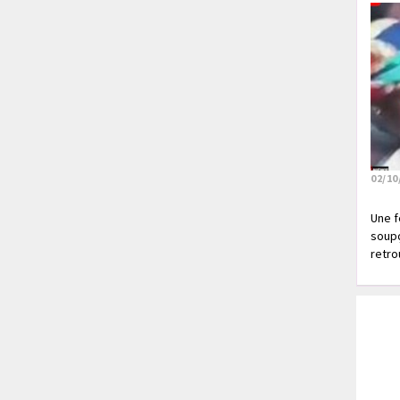
02/10
Une f
soupç
retrou