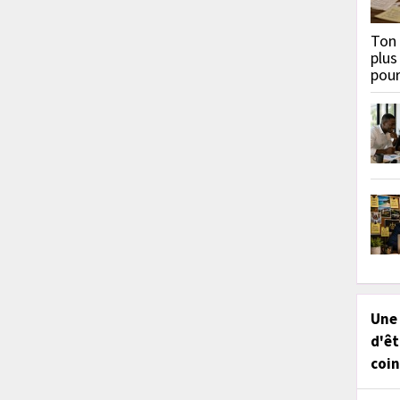
Ton 
plus
pou
Une
d'êt
coin