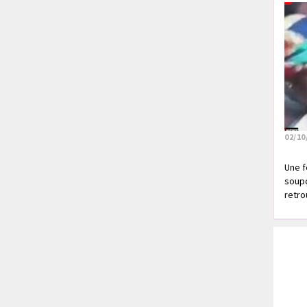
02/10
Une f
soupç
retrou