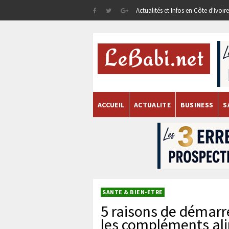
Actualités et Infos en Côte d'Ivoi
ACCUEIL
ACTUALITE
BUSINESS
S
SANTE & BIEN-ETRE
5 raisons de démarr
les compléments al