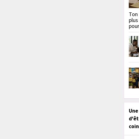
Ton 
plus
pou
Une
d'êt
coin