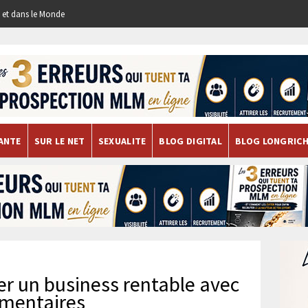
re et dans le Monde
ANTE
SUR LE NET
SEXUALITE
BLOG DIGITAL
BLOG LONGRIC
er un business rentable avec
imentaires