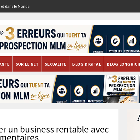
re et dans le Monde
ANTE
SUR LE NET
SEXUALITE
BLOG DIGITAL
BLOG LONGRIC
er un business rentable avec
imentaires