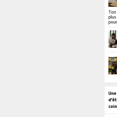
Ton 
plus
pou
Une
d'êt
coin