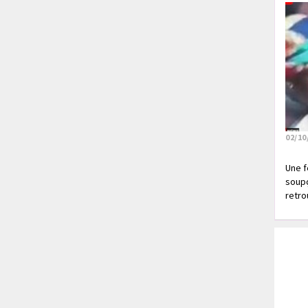
02/10
Une f
soupç
retrou