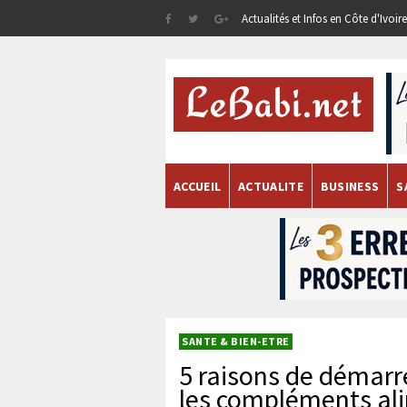
Actualités et Infos en Côte d'Ivoi
ACCUEIL
ACTUALITE
BUSINESS
S
SANTE & BIEN-ETRE
5 raisons de démarr
les compléments al