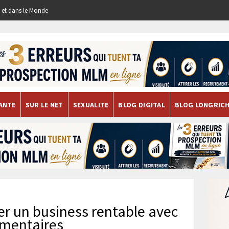
re et dans le Monde
ANTE
SUR LE NET
SEXUALITE
BLOG DIGITAL
BLOG LONGRIC
er un business rentable avec
imentaires