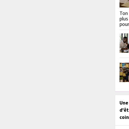
Ton 
plus
pou
Une
d'êt
coin