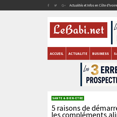
Actualités et Infos en Côte d'Ivoi
ACCUEIL
ACTUALITE
BUSINESS
S
SANTE & BIEN-ETRE
5 raisons de démarr
les compléments al