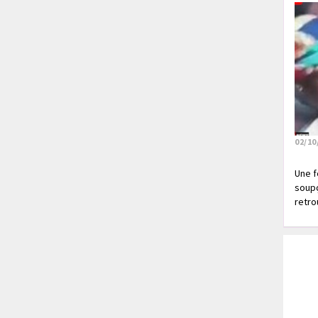
02/10
Une f
soupç
retrou