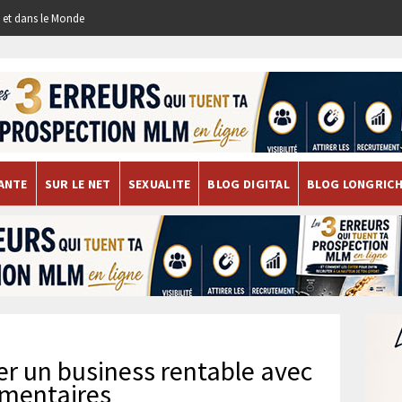
re et dans le Monde
ANTE
SUR LE NET
SEXUALITE
BLOG DIGITAL
BLOG LONGRIC
er un business rentable avec
imentaires