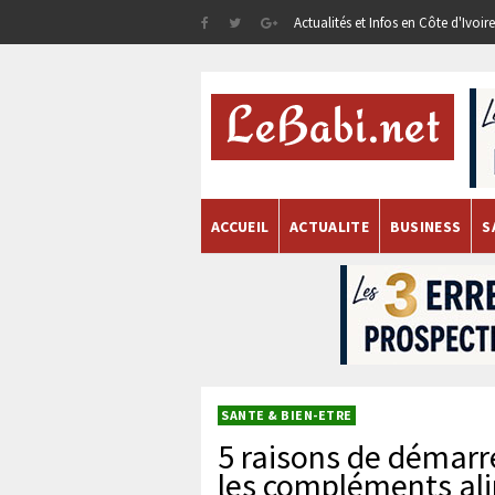
Actualités et Infos en Côte d'Ivoi
ACCUEIL
ACTUALITE
BUSINESS
S
SANTE & BIEN-ETRE
5 raisons de démarr
les compléments al