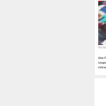
02/10
Une f
soupç
retrou