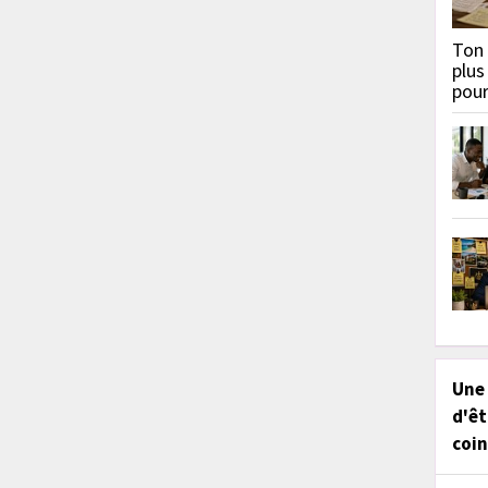
Ton 
plus
pou
Une
d'êt
coin