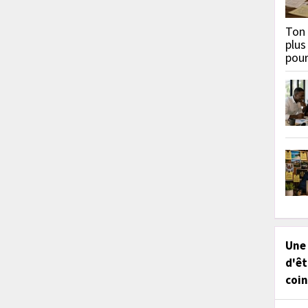
Ton 
plus
pou
Une
d'êt
coin