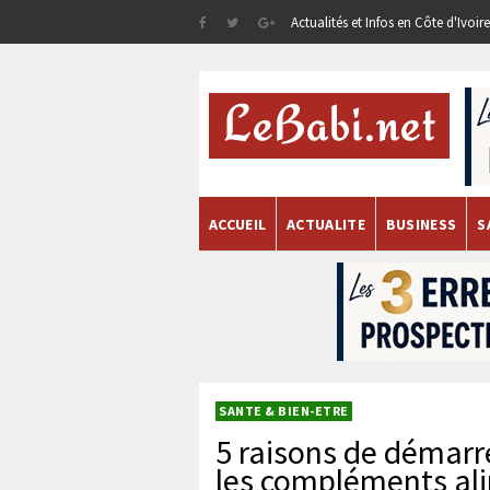
Actualités et Infos en Côte d'Ivoi
ACCUEIL
ACTUALITE
BUSINESS
S
SANTE & BIEN-ETRE
5 raisons de démarr
les compléments al