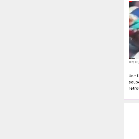
02/10
Une f
soupç
retrou