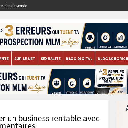
re et dans le Monde
ANTE
SUR LE NET
SEXUALITE
BLOG DIGITAL
BLOG LONGRIC
er un business rentable avec
imentaires