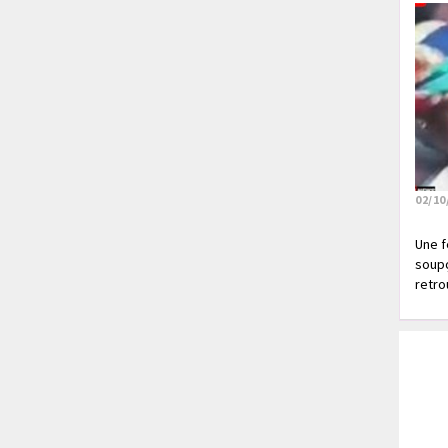
02/10
Une f
soupç
retrou