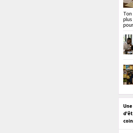
Ton 
plus
pou
Une
d'êt
coin