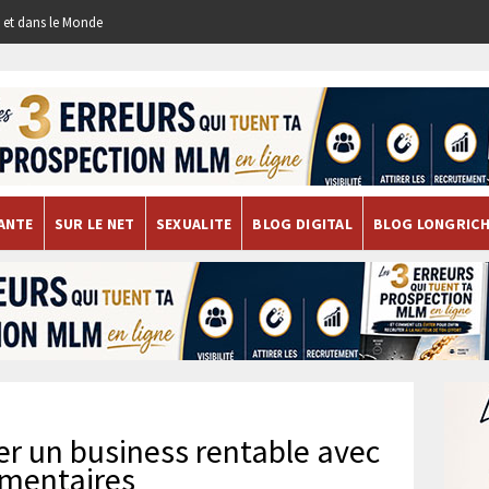
re et dans le Monde
ANTE
SUR LE NET
SEXUALITE
BLOG DIGITAL
BLOG LONGRIC
er un business rentable avec
imentaires