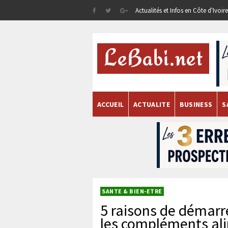
Actualités et Infos en Côte d'Ivoi
ACCUEIL
ACTUALITE
BUSINESS
S
SANTE & BIEN-ETRE
5 raisons de démarr
les compléments al