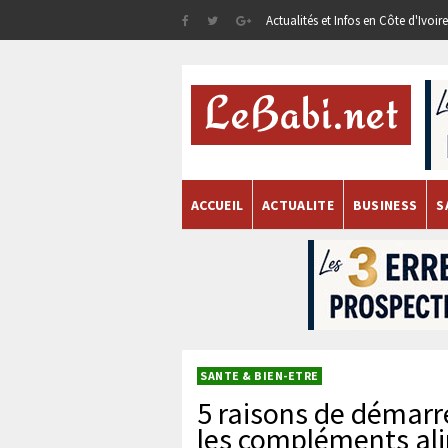
Actualités et Infos en Côte d'Ivoi
ACCUEIL
ACTUALITE
BUSINESS
S
SANTE & BIEN-ETRE
5 raisons de démarr
les compléments al