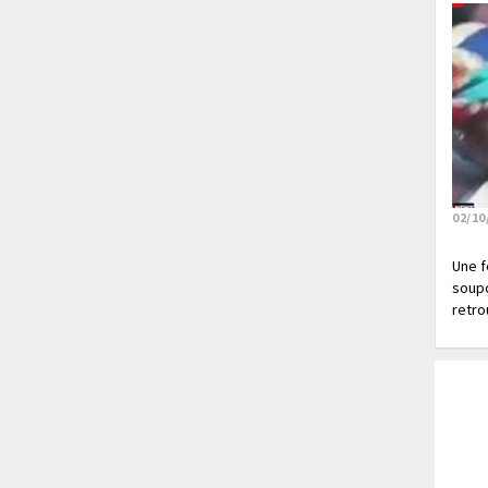
02/10
Une f
soupç
retrou