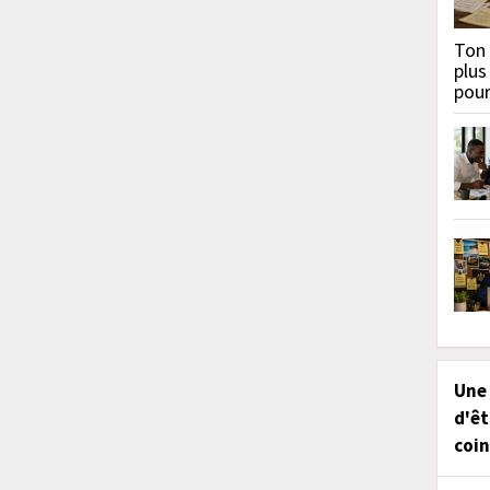
Ton 
plus
pou
Une
d'êt
coin