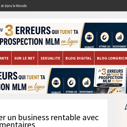
re et dans le Monde
ANTE
SUR LE NET
SEXUALITE
BLOG DIGITAL
BLOG LONGRIC
er un business rentable avec
imentaires