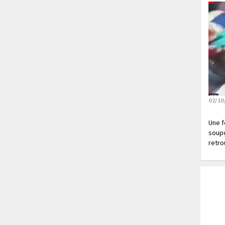
02/10
Une f
soupç
retrou