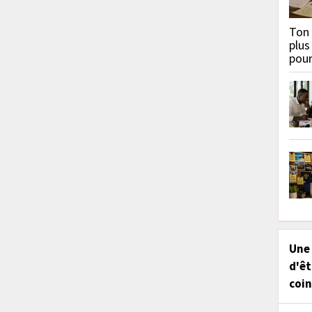
Ton 
plus
pou
Une
d'êt
coin