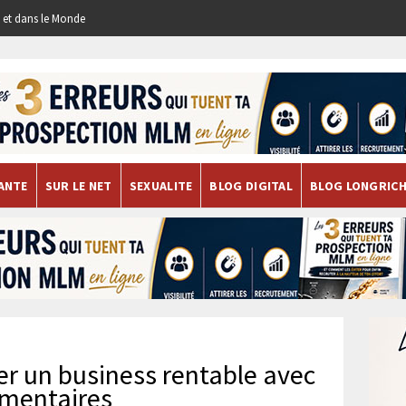
re et dans le Monde
ANTE
SUR LE NET
SEXUALITE
BLOG DIGITAL
BLOG LONGRIC
er un business rentable avec
imentaires