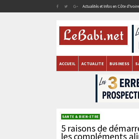
Actualités et Infos en Côte d'Ivoi
ACCUEIL
ACTUALITE
BUSINESS
S
SANTE & BIEN-ETRE
5 raisons de démarr
les compléments al