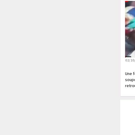
02/10
Une f
soupç
retrou