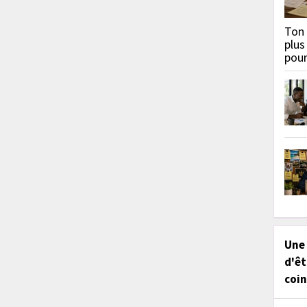
Ton 
plus
pou
Une
d'êt
coin