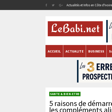
Actualités et Infos en Côte d'Ivoi
ACCUEIL
ACTUALITE
BUSINESS
S
SANTE & BIEN-ETRE
5 raisons de démarr
les compléments al