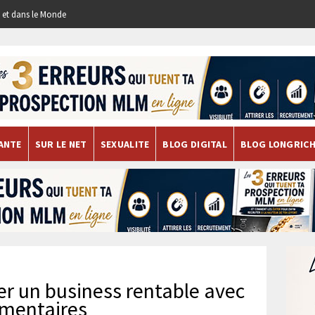
re et dans le Monde
ANTE
SUR LE NET
SEXUALITE
BLOG DIGITAL
BLOG LONGRIC
er un business rentable avec
imentaires