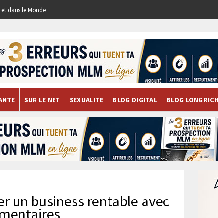
re et dans le Monde
ANTE
SUR LE NET
SEXUALITE
BLOG DIGITAL
BLOG LONGRIC
er un business rentable avec
imentaires