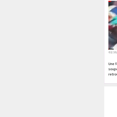
02/10
Une f
soupç
retrou