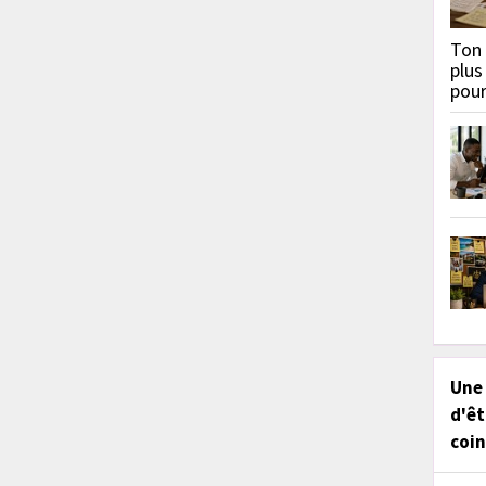
Ton 
plus
pou
Une
d'êt
coin