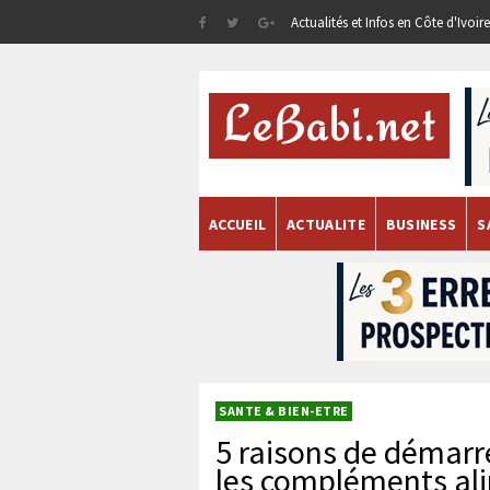
Actualités et Infos en Côte d'Ivoi
ACCUEIL
ACTUALITE
BUSINESS
S
SANTE & BIEN-ETRE
5 raisons de démarr
les compléments al