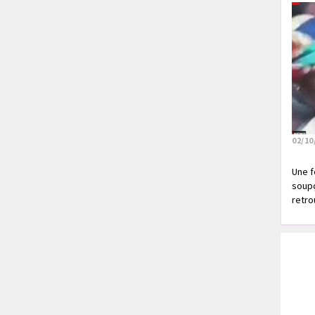
02/10
Une f
soupç
retrou