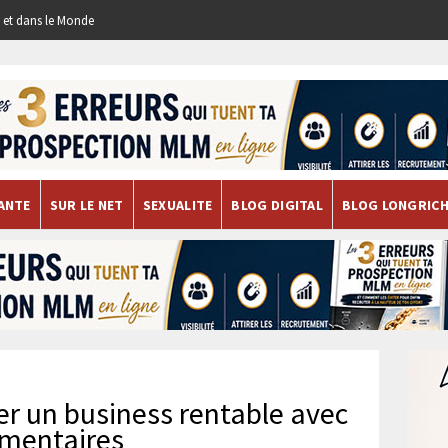
re et dans le Monde
ANTE
SUR LE NET
SEXUALITE
BLOG DIGITAL
BLOG LONGRIC
er un business rentable avec
imentaires