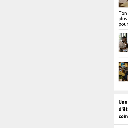
Ton 
plus
pou
Une
d'êt
coin