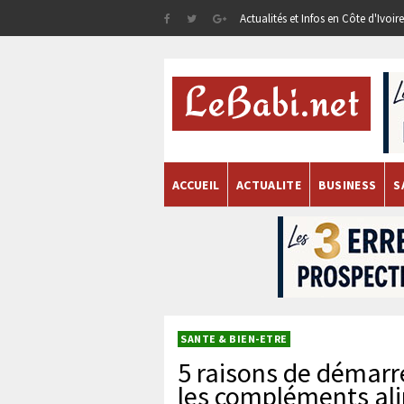
Actualités et Infos en Côte d'Ivoi
ACCUEIL
ACTUALITE
BUSINESS
S
SANTE & BIEN-ETRE
5 raisons de démarr
les compléments al