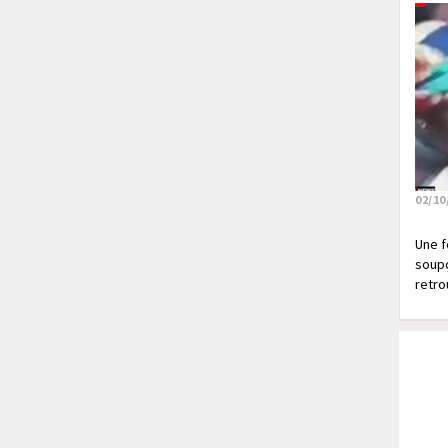
02/10
Une f
soupç
retrou