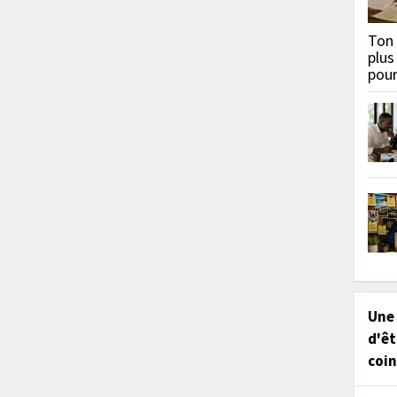
Ton 
plus
pou
Une
d'êt
coin