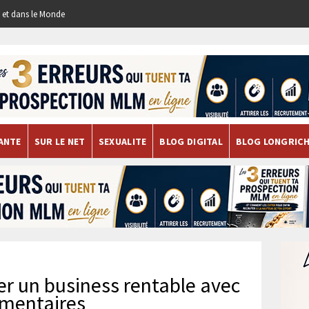
re et dans le Monde
ANTE
SUR LE NET
SEXUALITE
BLOG DIGITAL
BLOG LONGRIC
er un business rentable avec
imentaires