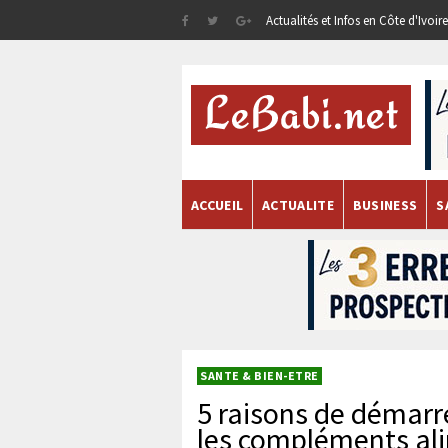
Actualités et Infos en Côte d'Ivoi
ACCUEIL
ACTUALITE
BUSINESS
S
SANTE & BIEN-ETRE
5 raisons de démarr
les compléments al