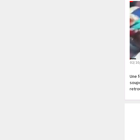
02/10
Une f
soupç
retrou