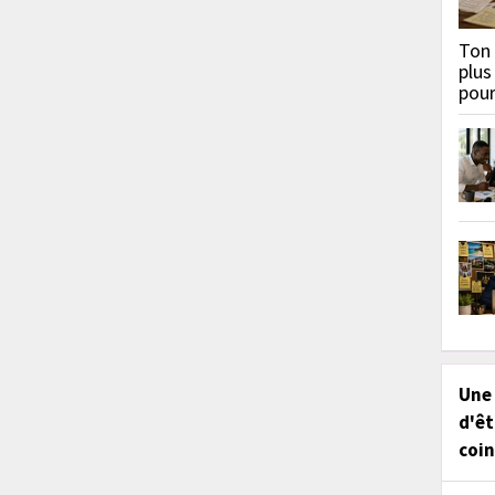
Ton 
plus
pou
Une
d'êt
coin