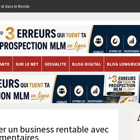
re et dans le Monde
ANTE
SUR LE NET
SEXUALITE
BLOG DIGITAL
BLOG LONGRIC
er un business rentable avec
imentaires