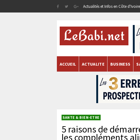
Actualités et Infos en Côte d'Ivoi
ACCUEIL
ACTUALITE
BUSINESS
S
SANTE & BIEN-ETRE
5 raisons de démarr
les compléments al