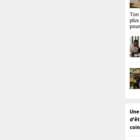
Ton 
plus
pou
Une
d'êt
coin