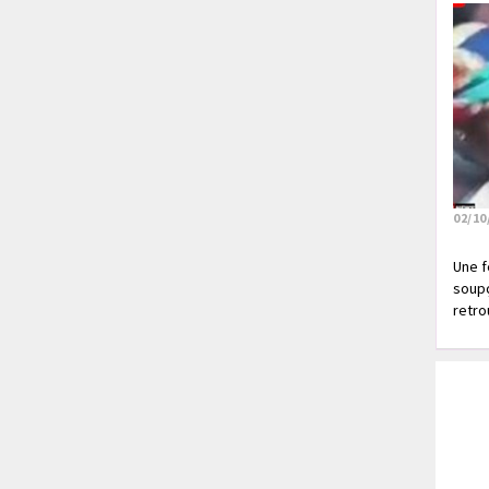
02/10
Une f
soupç
retrou