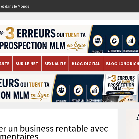
re et dans le Monde
ANTE
SUR LE NET
SEXUALITE
BLOG DIGITAL
BLOG LONGRIC
er un business rentable avec
imentaires