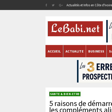
Actualités et Infos en Côte d'Ivoi
ACCUEIL
ACTUALITE
BUSINESS
S
SANTE & BIEN-ETRE
5 raisons de démarr
les compléments al