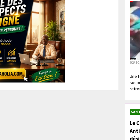
02/10
Une f
soupç
retrou
SANT
Le C
Anti
dés