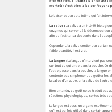
n'en est rien. S'il existe bien un ac
mortels) c'est bien le baiser. Voyons 
Le baiser est un acte intime qui fait interve
La salive :
La salive a un intérêt biologiq
enzymes qui servent à la décomposition de 
afin de faciliter sa descente dans l'oeso
Cependant, la salive contient un certai
faible quantité, il est vrai.
La langue :
La langue n'intervient pas seu
sur tout ce qui entre dans la bouche. Or d
l'autre passe dans la bouche, la langue ent
contente pas simplement de goûter les al
la salive d'un autre. or la salive de l'autre
Bien entendu, ce goût ne se traduit pas a
réactions physiologiques, certes très so
La langue est aussi un organe extrêmement
qu'il est parfois utilisé dans certain ap