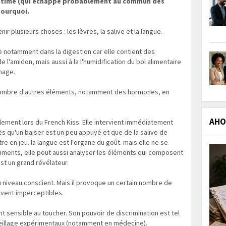
te intime (qui échappe probablement au commun des
pourquoi.
nir plusieurs choses : les lèvres, la salive et la langue.
ue notamment dans la digestion car elle contient des
l'amidon, mais aussi à la l'humidification du bol alimentaire
phage.
n nombre d'autres éléments, notamment des hormones, en
AHOL
lement lors du French Kiss. Elle intervient immédiatement
ès qu'un baiser est un peu appuyé et que de la salive de
re en jeu. la langue est l'organe du goût. mais elle ne se
iments, elle peut aussi analyser les éléments qui composent
 est un grand révélateur.
u niveau conscient. Mais il provoque un certain nombre de
uvent imperceptibles.
 sensible au toucher. Son pouvoir de discrimination est tel
pareillage expérimentaux (notamment en médecine).