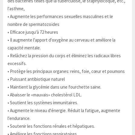
des bactéries telles que la tuberculose, le staphylocoque, etc.,
l'asthme,
• Augmente les performances sexuelles masculines et le
nombre de spermatozoïdes
• Efficace jusqu'à 72 heures
• Il augmente l'apport d'oxygène au cerveau et améliore la
capacité mentale.
• Relâchez la pression du corps et éliminez les radicaux libres
excessifs.
• Protège les principaux organes: reins, foie, cœur et poumons
• Puissant antibiotique naturel
• Maintient la glycémie dans une fourchette saine.
• Abaisser le «mauvais» cholestérol LDL.
• Soutient les systèmes immunitaires.
• Augmente le niveau d'énergie. Réduit la fatigue, augmente
l'endurance.
• Soutenir les fonctions rénales et hépatiques.
• Améliore les fonctions respiratoires.