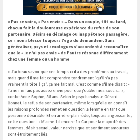
« Pas ce soir », « Pas envie »... Dans un couple, tôt ou tard,
chacun fait la douloureuse expérience du refus de son
partenaire. Désirs en décalage ou inappétence passagère,
ce « non » blesse toujours l'ego du demandeur. Sans
généraliser, psys et sexologues s'accordent à reconnaître
que le « je n'ai pas envie » de l'autre résonne différemment
chez une femme ou un homme.
« J'ai beau savoir que ces temps-ci il a des problèmes au travail,
mais quand il me fait comprendre tendrement "qu'il n'a pas
vraiment la tête à ça", ça me fait mal. C'est comme s'il me disait : »
Tu ne me fais pas assez envie pour que j'oublie mes soucis... »,
confie Anne-Sophie, 36 ans. Selon le psychanalyste Gérard
Bonnet, le refus de son partenaire, même lorsqu'elle en connaît
les raisons profondes remet en question la femme en tant que
personne désirable. Et en arrière-plan rôde, toujours angoissante,
cette question : « M'aime-t-il encore ? » Car pour la majorité des
femmes, désir sexuel, valeur narcissique et sentiment amoureux
sont étroitement liés.