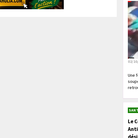
02/10
Une f
soupç
retrou
SANT
Le C
Anti
dés