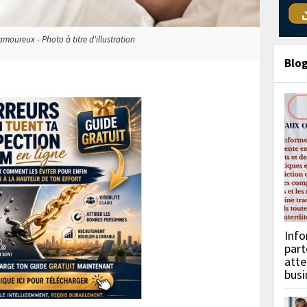
moureux - Photo à titre d'illustration
Blo
Info
part
atte
busi