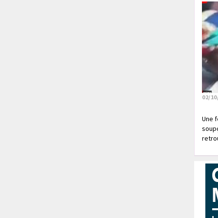
02/10
Une f
soupç
retrou