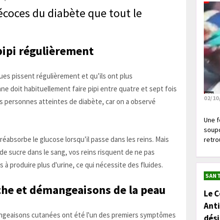
coces du diabète que tout le
e pipi régulièrement
es pissent régulièrement et qu’ils ont plus
 doit habituellement faire pipi entre quatre et sept fois
02/10
es personnes atteintes de diabète, car on a observé
Une f
soupç
 réabsorbe le glucose lorsqu’il passe dans les reins. Mais
retrou
de sucre dans le sang, vos reins risquent de ne pas
s à produire plus d'urine, ce qui nécessite des fluides.
SANT
che et démangeaisons de la peau
Le C
Anti
angeaisons cutanées ont été l'un des premiers symptômes
dés