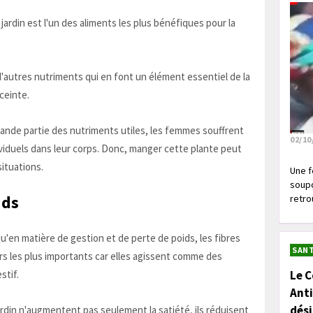
jardin est l'un des aliments les plus bénéfiques pour la
d'autres nutriments qui en font un élément essentiel de la
ceinte.
ande partie des nutriments utiles, les femmes souffrent
02/10
duels dans leur corps. Donc, manger cette plante peut
situations.
Une f
soupç
ids
retrou
u'en matière de gestion et de perte de poids, les fibres
SANT
rs les plus importants car elles agissent comme des
stif.
Le C
Anti
dés
din n'augmentent pas seulement la satiété, ils réduisent