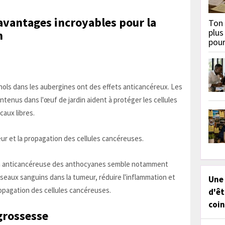
avantages incroyables pour la
Ton 
plus
n
pou
ols dans les aubergines ont des effets anticancéreux. Les
tenus dans l'œuf de jardin aident à protéger les cellules
aux libres.
ur et la propagation des cellules cancéreuses.
ion anticancéreuse des anthocyanes semble notamment
eaux sanguins dans la tumeur, réduire l'inflammation et
Une
ropagation des cellules cancéreuses.
d'êt
coin
 grossesse