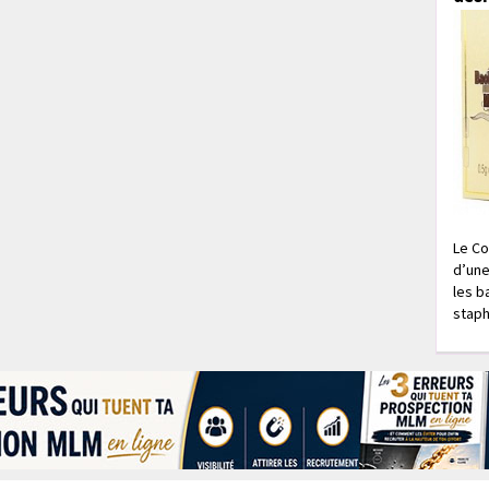
Le Co
d’une
les b
staph