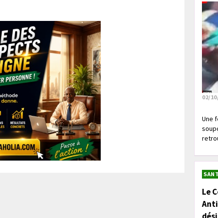
02/10
Une f
soupç
retrou
SANT
Le C
Anti
dés