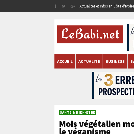
Actualités et Infos en Côte d'Ivoi
ACCUEIL
ACTUALITE
BUSINESS
S
SANTE & BIEN-ETRE
Mois végétalien mo
le véganisme