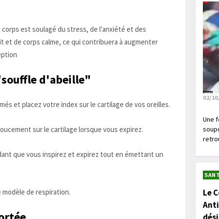
le corps est soulagé du stress, de l'anxiété et des
rit et de corps calme, ce qui contribuera à augmenter
eption
souffle d'abeille"
02/10
s et placez votre index sur le cartilage de vos oreilles.
Une f
soupç
ucement sur le cartilage lorsque vous expirez.
retrou
dant que vous inspirez et expirez tout en émettant un
SANT
Le C
 modèle de respiration.
Anti
ortée
dés