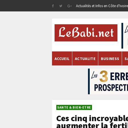
Actualités et Infos en Côte d'Ivoi
ACCUEIL
ACTUALITE
BUSINESS
S
SANTE & BIEN-ETRE
Ces cinq incroyabl
augmenter la ferti