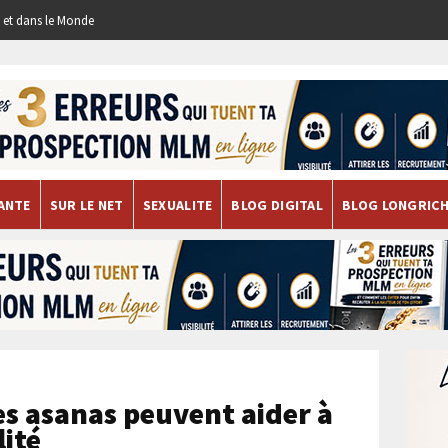
re et dans le Monde
ANTE
SUR LE NET
SEXUALITE
BLOG DIGITAL
BLOG LONGRIC
es asanas peuvent aider à
lité