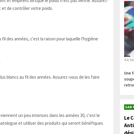
sent et empirent lorsque le poids n'est pas vérifié. Assurez-
 et de contrôler votre poids.
il des années, c'est la raison pour laquelle l'hygiène
02/10
s
Une f
lus blancs au fil des années. Assurez-vous de les faire
soupç
retrou
SANT
deviennent un peu intenses dans les années 30, c'est le
Le C
tologue et utiliser des produits qui seront bénéfiques
Anti
dés