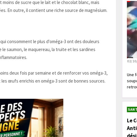
t moins de sucre que le lait et le chocolat blanc, mais
es. En outre, il contient une riche source de magnésium.
qui consomment le plus d'oméga-3 ont des douleurs
le saumon, le maquereau, la truite et les sardines
inflammatoires.
02/10
oins deux fois par semaine et de renforcer vos oméga-3,
Une f
 et les œufs enrichis en oméga-3 sont de bonnes sources.
soupç
retrou
SANT
Le C
Anti
dés